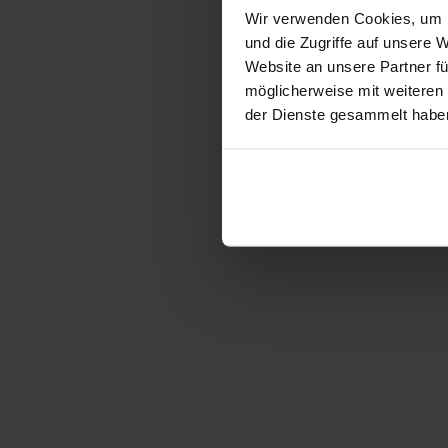
Wir verwenden Cookies, um I
Mit dem Aufbau und der Ums
und die Zugriffe auf unsere
(QMS) schaffen wir die Grun
Website an unsere Partner fü
auszubauen. Das erfordert, da
möglicherweise mit weiteren
Qualitätsfragen immer wieder
der Dienste gesammelt habe
Produkte fortlaufend überprü
Tätigkeiten nach innen gena
Das QMS im betrieblichen Al
Selbstverantwortung aller Mi
die Organisation bezüglich d
Verbesserungen des Qualitä
Kontakt