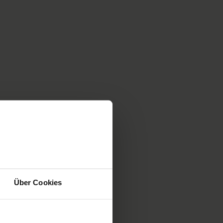
enken und
Anregung
Über Cookies