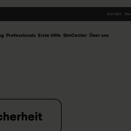
Skip to content
Kontakt
Ne
ng
Professionals
Erste Hilfe
SimCenter
Über uns
cherheit