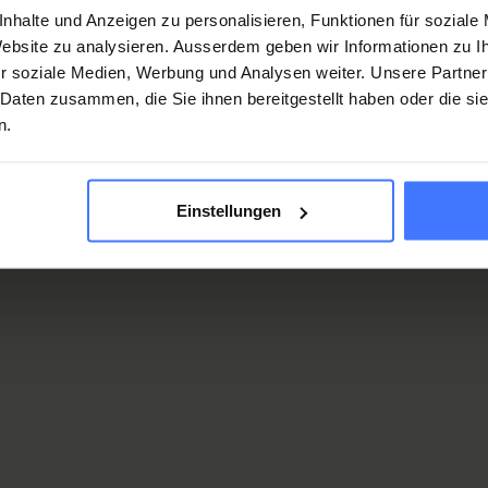
nhalte und Anzeigen zu personalisieren, Funktionen für soziale
etzung eines strukturierten Qualitätsmanagementsystems
 Website zu analysieren. Ausserdem geben wir Informationen zu 
dlage, um unsere Marktposition zu sichern und
r soziale Medien, Werbung und Analysen weiter. Unsere Partner
ss Qualität als Thema nachhaltig angelegt ist, dass wir
 Daten zusammen, die Sie ihnen bereitgestellt haben oder die s
 thematisieren, und die Qualität unserer Prozesse und
n.
fen und verbessern. Dabei sind wir in allen unseren
uso wie nach aussen gefordert.
Einstellungen
ltag zu leben verlangt Engagement, Fachkompetenz sowie
tarbeitenden. Die Geschäftsführung verpflichtet sich und
er Entwicklung, der Verwirklichung und der ständigen
tsmanagementsystems.