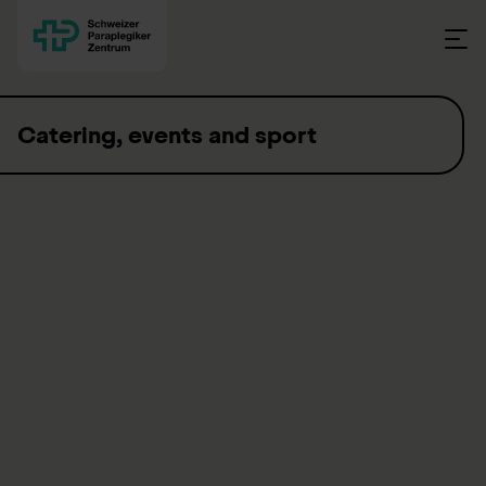
Skip to content
Catering, events and sport
Are you planning a seminar, a company function, a visit
to the Swiss Paraplegic Centre or a club event? We
have extensive experience of hosting events of all sizes
and know how to create the right atmosphere for any
occasion. The Swiss Paraplegic Group Campus has
various rooms available for your event. Our experienced
team from the Swiss Paraplegic Centre and Hotel