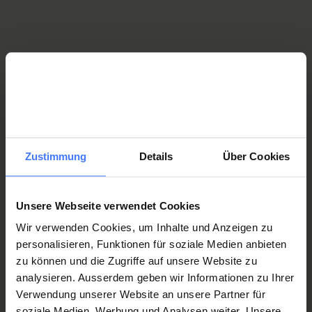
with freshly prepared fruit and vegetable tarts on a rotating
basis on Wednesday, Thursday or Friday. On Sunday
afternoon you can look forward to being spoilt for choice at
the dessert buffet.
Opening hours
Monday to Friday
6:30 am - 9:30 pm
Zustimmung
Details
Über Cookies
Saturday, Sunday and public holidays
7:30 am - 9:30 pm
Lunch menu
Unsere Webseite verwendet Cookies
11:30 am - 1:45 pm
Wir verwenden Cookies, um Inhalte und Anzeigen zu
Evening options
personalisieren, Funktionen für soziale Medien anbieten
from 5:30 pm
zu können und die Zugriffe auf unsere Website zu
analysieren. Ausserdem geben wir Informationen zu Ihrer
Verwendung unserer Website an unsere Partner für
soziale Medien, Werbung und Analysen weiter. Unsere