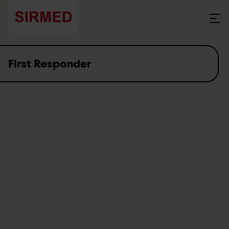
Skip to content
First Responder
Warum braucht es First
Responder?
First Responder leisten qualifiziert Erste Hilfe an Patientinnen
und Patienten, kommunizieren mit Rettungsdienst und der
Sanitätsnotrufzentrale und überbrücken damit das