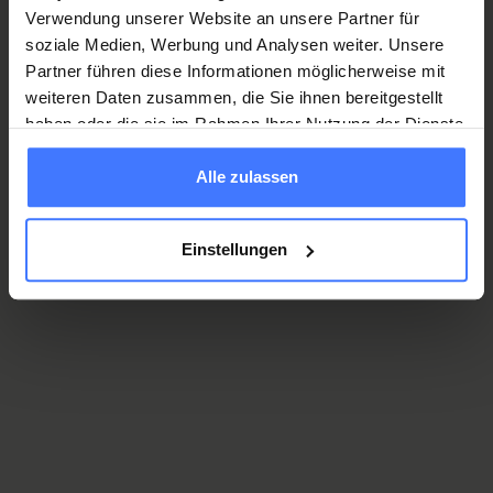
Verwendung unserer Website an unsere Partner für
soziale Medien, Werbung und Analysen weiter. Unsere
Partner führen diese Informationen möglicherweise mit
Alarmierung und Ausrüstung von
weiteren Daten zusammen, die Sie ihnen bereitgestellt
First Respondern
haben oder die sie im Rahmen Ihrer Nutzung der Dienste
gesammelt haben.
Alle zulassen
Einstellungen
Vorbereitung und Organisation
Nachdem zunächst nur wenige Systeme nach und nach
diese Aufgabe übernommen haben, verbreitet sich
diese Art der Hilfeleistung nun seit einiger Zeit sehr
Ausstattung und Material
rasch. Dafür gibt es verschiedene Gründe. So ist das
Thema «Kreislaufstillstand und Reanimation» mittlerweile