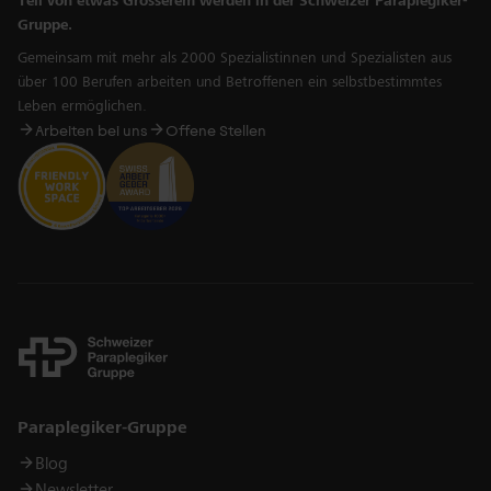
Teil von etwas Grösserem werden in der Schweizer Paraplegiker-
Gruppe.
Gemeinsam mit mehr als 2000 Spezialistinnen und Spezialisten aus
über 100 Berufen arbeiten und Betroffenen ein selbstbestimmtes
Leben ermöglichen.
Arbeiten bei uns
Offene Stellen
Links
Paraplegiker-Gruppe
Blog
Newsletter