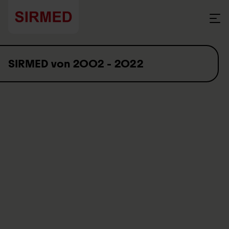
Skip to content
SIRMED von 2002 - 2022
Das Schweizer Institut für Rettungsmedizin SIRMED feierte im
Jahr 2022 einen runden Geburtstag: Das Unternehmen mit
Sitz in Nottwil wurde 20 Jahre alt. Was im Kleinen anfing, hat
sich zu einer Erfolgsgeschichte entwickelt. Über 30
Festangestellte und 260 freie Mitarbeitende garantieren eine
hochwertige Ausbildung von Profis und Ersthelfenden, die
Menschen in medizinischen Notsituationen helfen.