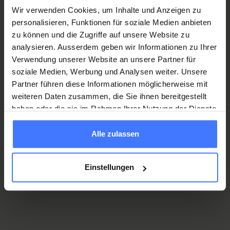
Wir verwenden Cookies, um Inhalte und Anzeigen zu
personalisieren, Funktionen für soziale Medien anbieten
zu können und die Zugriffe auf unsere Website zu
analysieren. Ausserdem geben wir Informationen zu Ihrer
Verwendung unserer Website an unsere Partner für
# 5 Mai
soziale Medien, Werbung und Analysen weiter. Unsere
Webseiten
Partner führen diese Informationen möglicherweise mit
20 wichtige Webseiten für Fachpersonen der Prä-
weiteren Daten zusammen, die Sie ihnen bereitgestellt
und Innerklinik.
haben oder die sie im Rahmen Ihrer Nutzung der Dienste
gesammelt haben.
Zur Auflistung
Alle zulassen
Einstellungen
# 4 April
Kursorganisation
20 Tipps zur optimalen Kursorganisation