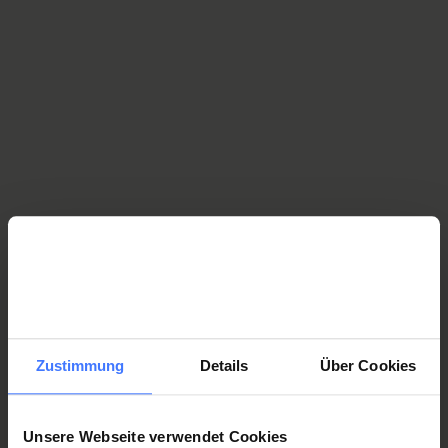
Zur Auflistung
# 7 Juli
Ereignisse der Rettungsgeschichte
20 eindrückliche Ereignisse der Rettungsgeschichte
Zur Auflistung
# 6 Juni
Tipps für Studierende und Berufsbildende
20 Tipps für Studierende und Berufsbildende
Zustimmung
Details
Über Cookies
während der Ausbildung
Zur Auflistung
Unsere Webseite verwendet Cookies