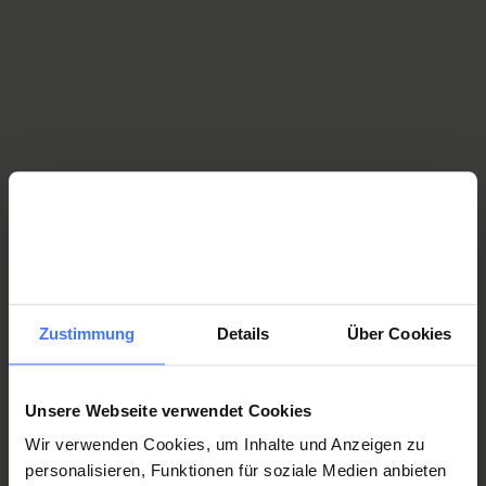
More
The following may also be of interest to
you
Para Know-How – Peer counselling for people with
paraplegia
Zustimmung
Details
Über Cookies
Patient information
Doctors at the SPC
Unsere Webseite verwendet Cookies
Wir verwenden Cookies, um Inhalte und Anzeigen zu
personalisieren, Funktionen für soziale Medien anbieten