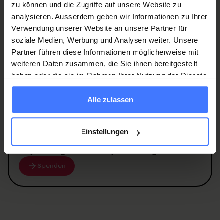
zu können und die Zugriffe auf unsere Website zu
analysieren. Ausserdem geben wir Informationen zu Ihrer
Verwendung unserer Website an unsere Partner für
soziale Medien, Werbung und Analysen weiter. Unsere
Werden Sie jetzt Mitglied
und erhalten Sie im
Partner führen diese Informationen möglicherweise mit
Ernstfall
250 000 Franken
.
weiteren Daten zusammen, die Sie ihnen bereitgestellt
Mitglied werden
haben oder die sie im Rahmen Ihrer Nutzung der Dienste
gesammelt haben.
Alle zulassen
Einstellungen
Spenden
Sie jetzt und unterstützen Sie unsere
Projekte zugunsten von
Querschnittgelähmten
.
Spenden