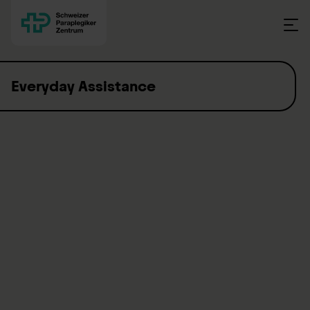
Skip to content
Everyday Assistance
The Swiss Paraplegic Group takes a holistic approach
when it comes to the rehabilitation of people with
paraplegia. Our range of services is extensive, and
covers much more than just medical care.
In order for patients to find fulfillment in their lives, they must
be reintegrated into their families, society and the workforce.