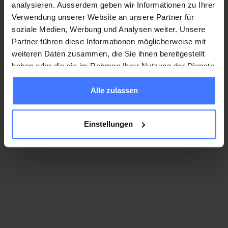
analysieren. Ausserdem geben wir Informationen zu Ihrer
eloed.aszalos@paraplegie.ch
Verwendung unserer Website an unsere Partner für
soziale Medien, Werbung und Analysen weiter. Unsere
Partner führen diese Informationen möglicherweise mit
weiteren Daten zusammen, die Sie ihnen bereitgestellt
Dimitri Bichmann
haben oder die sie im Rahmen Ihrer Nutzung der Dienste
Senior Consultant in Anesthesiology
gesammelt haben.
dimitri.bichmann@paraplegie.ch
Alle zulassen
Einstellungen
Anna Bauer Dörries
Senior Consultant in Anesthesiology
anna.bauer@paraplegie.ch