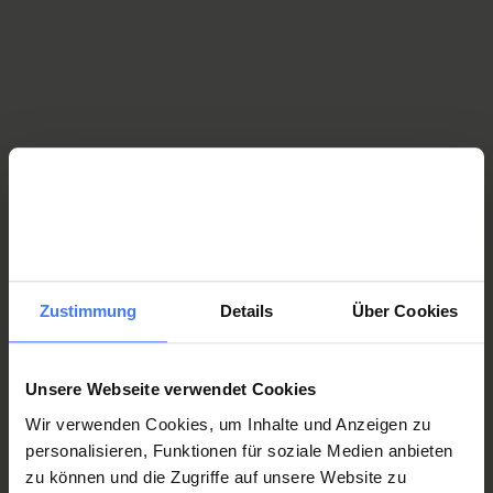
Ortholuzern
Orthopaedicum Sursee
Dr. med. Thomas Stähelin, Klinik für Hüfte und Knie
Zentralschweiz
Zustimmung
Details
Über Cookies
Our specialists
Unsere Webseite verwendet Cookies
Wir verwenden Cookies, um Inhalte und Anzeigen zu
Elöd Aszalos
personalisieren, Funktionen für soziale Medien anbieten
Senior Consultant in Anesthesiology & Operating
zu können und die Zugriffe auf unsere Website zu
theatres and central sterile supply