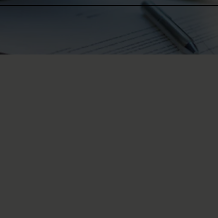
Holistic, lifelong 
We are a national and internat
persons with congenital, acqu
strive to consistently earn th
performance standards.
Care and treatment for person