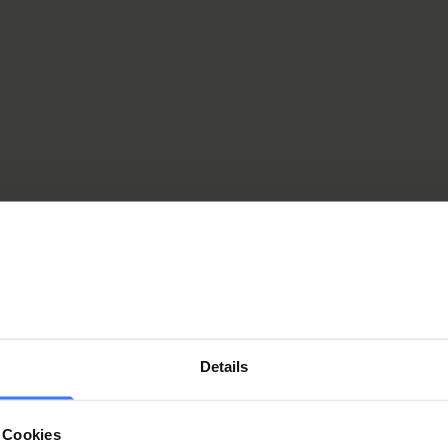
enior Consultant in Spinal Cord Medicine
edizinischedienste@paraplegie.ch
r. med. Michael Harder
enior Consultant in Spinal Cord Medicine
edizinischedienste@paraplegie.ch
Details
r. med. Andreas Jenny
enior Consultant in Spinal Cord Medicine
 Cookies
edizinischedienste@paraplegie.ch