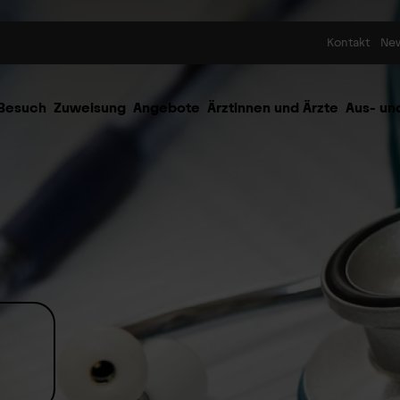
Skip to content
Kontakt
Ne
 Besuch
Zuweisung
Angebote
Ärztinnen und Ärzte
Aus- un