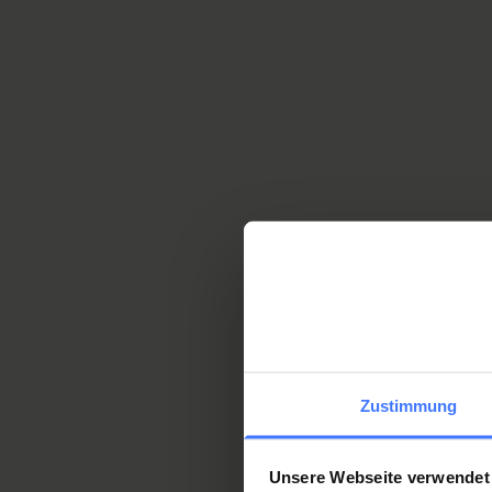
S
m
D
S
m
Zustimmung
D
S
Unsere Webseite verwendet
m