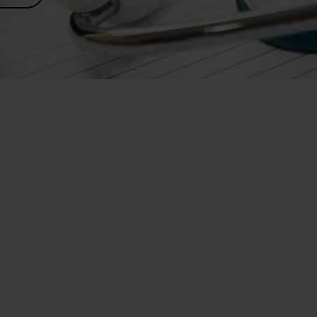
treatment for spinal cord injuries
ional leading institution in holistic, lifelong treatment for
ired, disease or accident-related spinal cord injuries. We
is confidence in our institution with high quality and
s with spinal cord injuries are complex, requiring a great