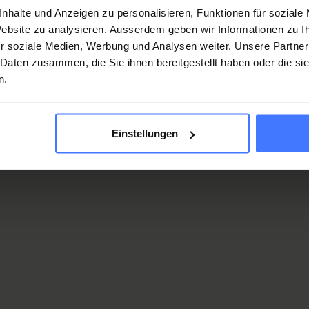
nhalte und Anzeigen zu personalisieren, Funktionen für soziale
 Website zu analysieren. Ausserdem geben wir Informationen zu 
r soziale Medien, Werbung und Analysen weiter. Unsere Partner
 Daten zusammen, die Sie ihnen bereitgestellt haben oder die s
n.
r. med. Kamran Koligi
enior Consultant in Spinal Cord Medicine
Einstellungen
edizinischedienste@paraplegie.ch
r. med. Catherine Romani
enior Consultant in Spinal Cord Medicine
mbi.spz@paraplegie.ch