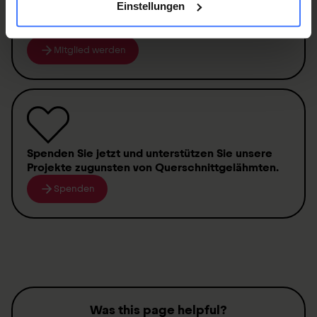
Einstellungen
Werden Sie jetzt Mitglied
und erhalten Sie im
Ernstfall
250 000 Franken
.
Mitglied werden
Spenden
Sie jetzt und unterstützen Sie unsere
Projekte zugunsten von
Querschnittgelähmten
.
Spenden
Was this page helpful?