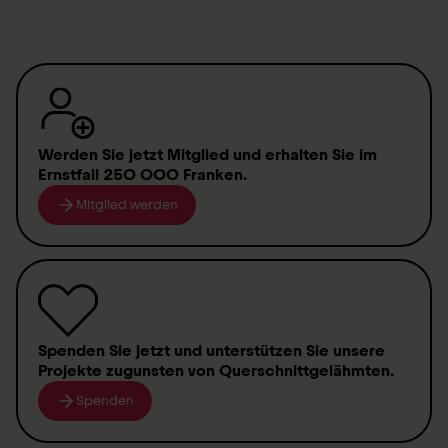
Flyer multikulturelle Schmerzbewaeltigung
(
PDF
,
61.81 KB
)
Flyer progressive Muskelentspannung
(
PDF
,
57.83
KB
)
Werden Sie jetzt Mitglied
und erhalten Sie im
Ernstfall
250 000 Franken
.
Mitglied werden
Flyer Schmerzbewältigungsgruppe für Menschen
im Rollstuhl
(
PDF
,
65.09 KB
)
Flyer Schmerzbewaeltigungsgruppe
(
PDF
,
58.99
KB
)
Spenden
Sie jetzt und unterstützen Sie unsere
Projekte zugunsten von
Querschnittgelähmten
.
Flyer Schmerzwerkzeugkoffer Firma Grünenthal
Spenden
(
PDF
,
8.85 MB
)