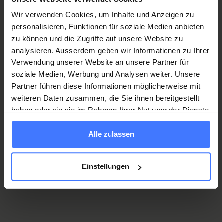
Informazioni / Iscrizioni online
Wir verwenden Cookies, um Inhalte und Anzeigen zu
2014
personalisieren, Funktionen für soziale Medien anbieten
Certificato «Specialista del dolore dell’Associazione
zu können und die Zugriffe auf unsere Website zu
svizzera per lo studio del dolore ASSD», ora Swiss Pain
Informazioni
analysieren. Ausserdem geben wir Informationen zu Ihrer
Society (SPS)
Verwendung unserer Website an unsere Partner für
soziale Medien, Werbung und Analysen weiter. Unsere
2013
Partner führen diese Informationen möglicherweise mit
Master of Science (MSc), «Interdisziplinäre
weiteren Daten zusammen, die Sie ihnen bereitgestellt
Perfezionamenti e congressi
Schmerzmedizin» (medicina interdisciplinare del dolore),
haben oder die sie im Rahmen Ihrer Nutzung der Dienste
Università di medicina di Vienna, Austria
gesammelt haben.
Dal 1999, il Centro del dolore di Nottwil organizza
Alle zulassen
regolarmente congressi, workshop ed eventi di
2012
perfezionamento e aggiornamento professionale su scala
Denominazione supplementare FMH «Interventionelle
internazionale, nazionale e regionale.
Einstellungen
Schmerztherapie» (terapia interventistica del dolore),
Swiss Society for Interventional Pain Management
(SSIPM)
Perfezionamenti e congressi del Centro del dolore
2009