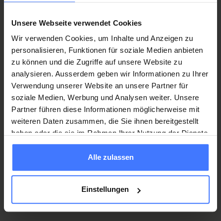
Unsere Webseite verwendet Cookies
Aurelia Blunschi
Wir verwenden Cookies, um Inhalte und Anzeigen zu
Specialista in lesione midollare
personalisieren, Funktionen für soziale Medien anbieten
aurelia.blunschi@parahelp.ch
zu können und die Zugriffe auf unsere Website zu
analysieren. Ausserdem geben wir Informationen zu Ihrer
Verwendung unserer Website an unsere Partner für
soziale Medien, Werbung und Analysen weiter. Unsere
Partner führen diese Informationen möglicherweise mit
Olivia Hediger
weiteren Daten zusammen, die Sie ihnen bereitgestellt
Specialista in lesione midollare
haben oder die sie im Rahmen Ihrer Nutzung der Dienste
olivia.hediger@parahelp.ch
gesammelt haben.
Alle zulassen
Einstellungen
Rahel Messineo
Specialista in lesione midollare, Svizzera italiana
rahel.messineo@parahelp.ch