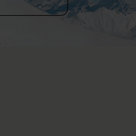
t de ski ? Dans telle situation d'urgence, chaque
gissez avec discernement et que vous respectez des
tales, vous ne pouvez pas mal faire.