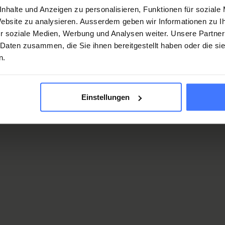
nhalte und Anzeigen zu personalisieren, Funktionen für soziale
 Website zu analysieren. Ausserdem geben wir Informationen zu 
r soziale Medien, Werbung und Analysen weiter. Unsere Partner
 Daten zusammen, die Sie ihnen bereitgestellt haben oder die s
n.
Einstellungen
naissance
chez les blessés médullaires. Dans ce cas, le patient doit
e.
Là encore, sauver la vie reste la priorité.
Lorsque