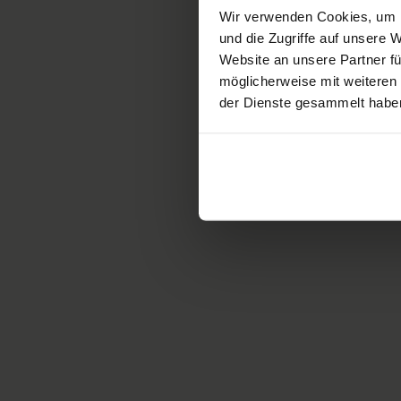
Wir verwenden Cookies, um I
und die Zugriffe auf unsere
Website an unsere Partner fü
möglicherweise mit weiteren
der Dienste gesammelt habe
4. Perte de con
Il s’agit d’un cas plutôt rare 
être placé en position latéral