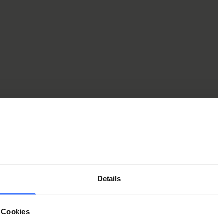
et mettre la personne accidentée en position latérale.
Details
 Cookies