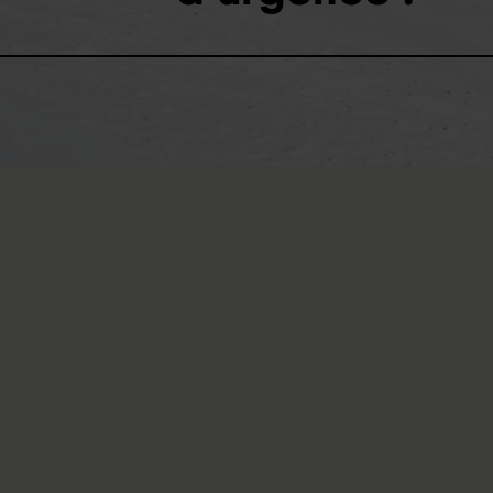
Que faire après un acciden
seconde compte. Si vous a
règles simples et fondamen
1. Le bon ordre