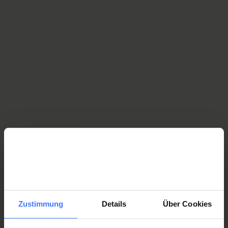
Tutte le storie dei Fari della speranza
Respirare forza vitale
Lo svezzamento dalla ventilazione meccanica rappresenta una
delle competenze chiave del Centro svizzero per paraplegici.
Manuela Broger,
infermiera diplomata e responsabile
RespiCare, aiuta i pazienti a tornare a respirare in autonomia.
Lei ci racconta di dubbi e speranze che possono emergere in
una situazione difficilmente immaginabile a chi non l’ha
vissuta.
Zustimmung
Details
Über Cookies