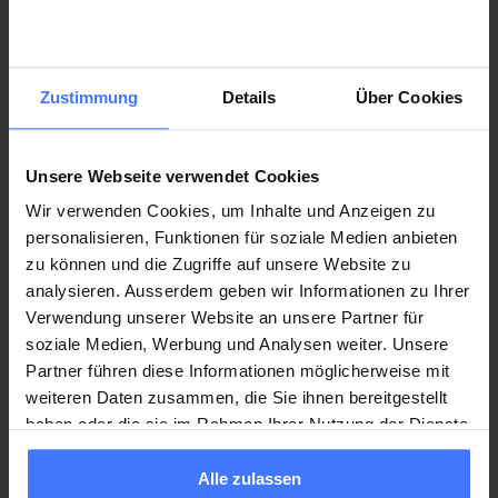
Vous pourriez également être
intéressé(e) par
Zustimmung
Details
Über Cookies
Systèmes dynamiques
Unsere Webseite verwendet Cookies
Wir verwenden Cookies, um Inhalte und Anzeigen zu
Systèmes statiques
personalisieren, Funktionen für soziale Medien anbieten
zu können und die Zugriffe auf unsere Website zu
analysieren. Ausserdem geben wir Informationen zu Ihrer
Communication améliorée et alternative
Verwendung unserer Website an unsere Partner für
soziale Medien, Werbung und Analysen weiter. Unsere
Partner führen diese Informationen möglicherweise mit
weiteren Daten zusammen, die Sie ihnen bereitgestellt
haben oder die sie im Rahmen Ihrer Nutzung der Dienste
gesammelt haben.
Alle zulassen
Werden Sie jetzt Mitglied
und erhalten Sie im