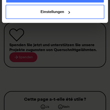
Ernstfall
250 000 Franken
.
Mitglied werden
Einstellungen
Spenden
Sie jetzt und unterstützen Sie unsere
Projekte zugunsten von
Querschnittgelähmten
.
Spenden
Cette page a-t-elle été utile ?
Ja
Nein