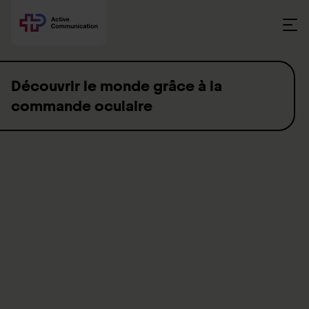
Skip to content
Découvrir le monde grâce à la
commande oculaire
Pour les personnes porteuses d’un handicap moteur sévère,
paralisées cérébrales ou d’une maladie telle qu’une SLA, une
SEP, une myasthénie, un locked-in syndrome, une tétraplégie
ou une spasticité importante, la commande oculaire est
souvent une étape importante vers une communication
efficace avec le monde extérieur. Lorsque la commande