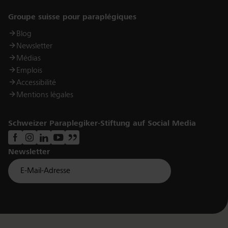
Links
Groupe suisse pour paraplégiques
Blog
Newsletter
Médias
Emplois
Accessibilité
Mentions légales
Schweizer Paraplegiker-Stiftung auf Social Media
Newsletter
Für Newsletter der Paraplegiker Stiftung anmelden
Email *