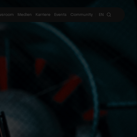
wsroom
Medien
Karriere
Events
Community
EN
|