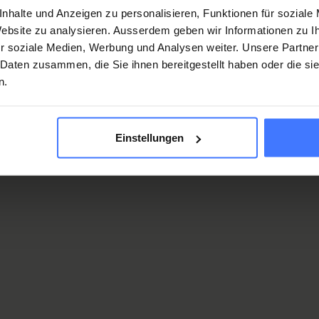
nhalte und Anzeigen zu personalisieren, Funktionen für soziale
 Website zu analysieren. Ausserdem geben wir Informationen zu 
r soziale Medien, Werbung und Analysen weiter. Unsere Partner
 Daten zusammen, die Sie ihnen bereitgestellt haben oder die s
n.
GO4GOLD film poste
Einstellungen
View in detail
g is an inconceivably exciting sport
 Which is why it deserves world-class