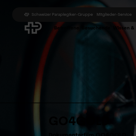
Schweizer Paraplegiker-Gruppe
Mitglieder-Service
Betroffene
Besuchende
Wissen &
GO4GOLD
Dokumentarfilm GO4GOLD