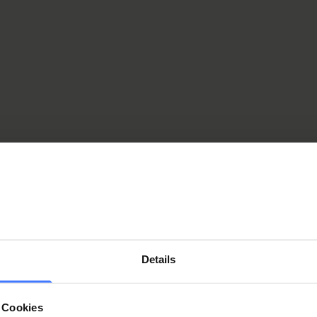
rds in track races and road
thletes are achieving
 the short GO4GOLD film
om the idea to Marcel Hug's
Details
 Cookies