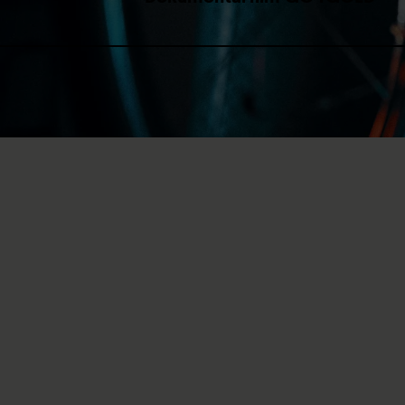
GO4GOLD docu
Limits are meant to be bro
and racing driver Marcel H
precious metal and even mo
Enjoy!