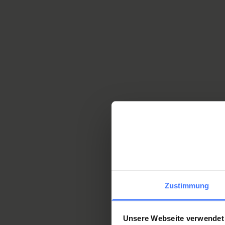
of his life, he continues to break reco
marathons. An increasing number of a
success with the Swiss material.
Now,
tells of the adventurous journey
fr
quadruple Paralympic gold in Tokyo.
Zustimmung
Unsere Webseite verwendet