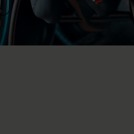
mentary
ken. This film shows a team, a racing wheelchair,
ug united in a clear mission: to get gold! Paralympic
re significant treasures. A true and gripping story.